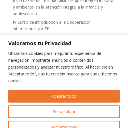
II Circulo Verde: tejiendo alianzas que integren lo social
y ambiental en la Atención integral a la infancia y
adolescencia
IV Curso de introducción a la Cooperación
internacional y AIEPI
Sociedades pediátricas valoran positivamente la
Valoramos tu Privacidad
regulación de bebidas energéticas y piden reforzar
también la protección frente al vapeo
Utilizamos cookies para mejorar tu experiencia de
III Jornadas Familia, Justicia y Trauma – “SOS Infancia y
navegación, mostrarte anuncios o contenidos
Adolescencia: cuando los sistemas fallan”
personalizados y analizar nuestro tráfico. Al hacer clic en
"Aceptar todo", das tu consentimiento para que utilicemos
La SEPS participa como observadora en la evaluación
cookies.
de España por parte del Comité de Derechos de Niño y
la Niña
Aceptar todo
Comentarios recientes
Personalizar
No hay comentarios que mostrar.
Rechazar todo