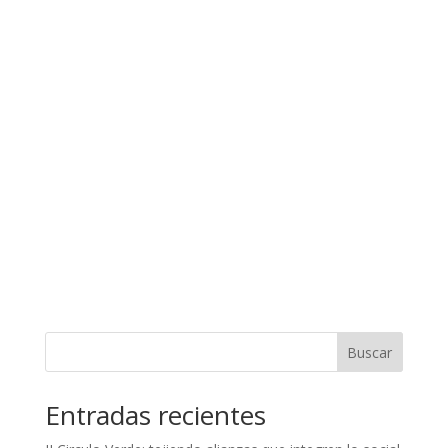
Nombre de usuario o correo electrónico:
Contraseña
Mantenerme conectado
Registro
¿Has olvidado tu contraseña?
Buscar
Entradas recientes