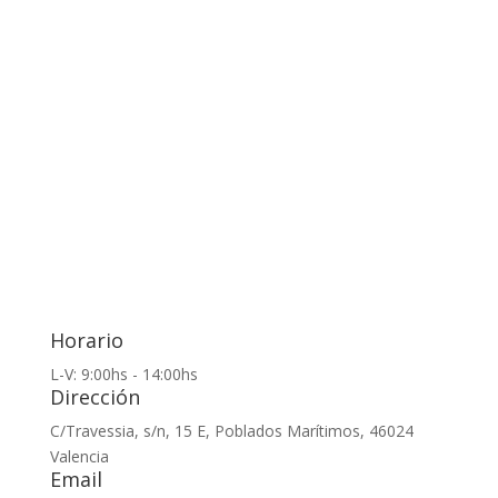
para poder alcanzar proyectos de vida
satisfactorios.
Horario
L-V: 9:00hs - 14:00hs
Dirección
C/Travessia, s/n, 15 E, Poblados Marítimos, 46024
Valencia
Email